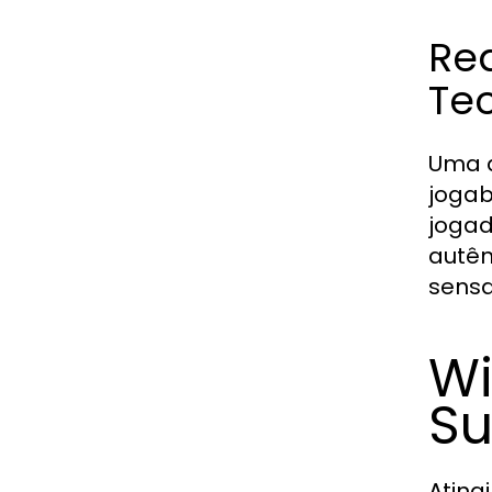
Re
Te
Uma d
jogab
jogad
autên
sensa
Wi
Su
Ating