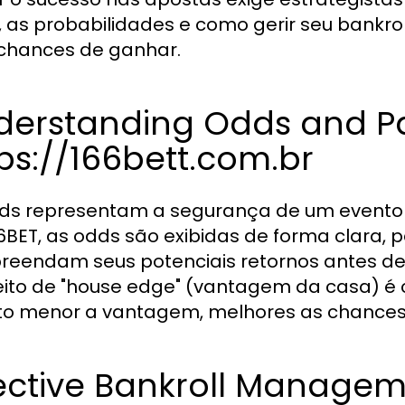
, as probabilidades e como gerir seu bankr
chances de ganhar.
derstanding Odds and Pa
ps://166bett.com.br
ds representam a segurança de um evento o
6BET, as odds são exibidas de forma clara, 
eendam seus potenciais retornos antes d
ito de "house edge" (vantagem da casa) é c
o menor a vantagem, melhores as chances 
fective Bankroll Manage