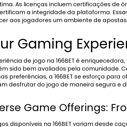
ítima. As licenças incluem certificações d
ertificam a integridade da plataforma. Ess
cer aos jogadores um ambiente de apostas c
ur Gaming Experie
eriência de jogo na 166BET é enriquecedora
êm sido bem avaliados pela comunidade. 
sas preferências, a 166BET se esforça para
m desfrutar do jogo de maneira segura e di
erse Game Offerings: Fro
gos disponíveis na 166BET variam desde ca