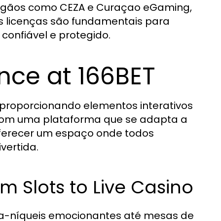
e órgãos como CEZA e Curaçao eGaming,
as licenças são fundamentais para
onfiável e protegido.
nce at 166BET
, proporcionando elementos interativos
Com uma plataforma que se adapta a
 oferecer um espaço onde todos
vertida.
m Slots to Live Casino
ça-níqueis emocionantes até mesas de