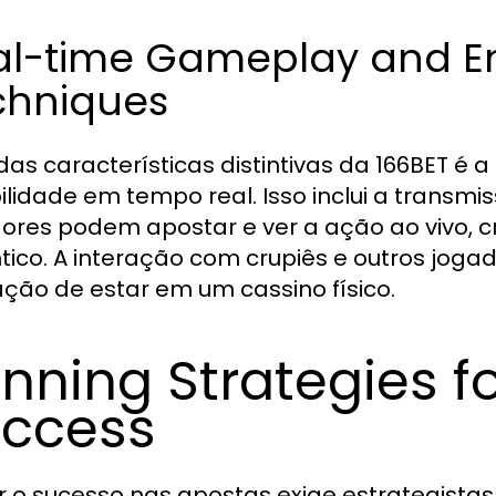
al-time Gameplay and 
chniques
as características distintivas da 166BET é
ilidade em tempo real. Isso inclui a transmi
ores podem apostar e ver a ação ao vivo, 
tico. A interação com crupiês e outros joga
ção de estar em um cassino físico.
nning Strategies fo
ccess
ir o sucesso nas apostas exige estrategis