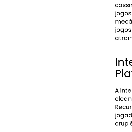
cassi
jogos
mecân
jogos
atrai
Int
Pl
A int
clean
Recur
jogad
crupi