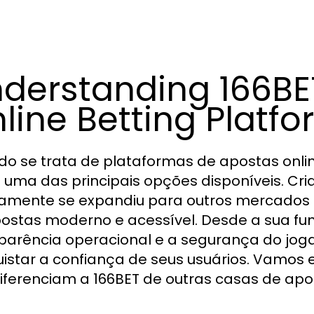
derstanding 166BE
line Betting Platf
o se trata de plataformas de apostas onli
uma das principais opções disponíveis. Criad
amente se expandiu para outros mercados
ostas moderno e acessível. Desde a sua fun
parência operacional e a segurança do joga
istar a confiança de seus usuários. Vamos e
iferenciam a 166BET de outras casas de apo