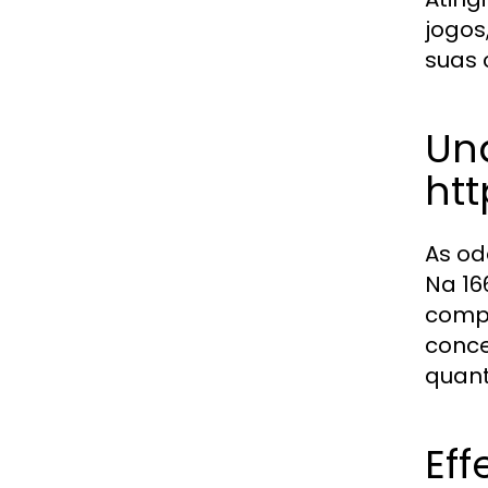
jogos
suas 
Un
htt
As od
Na 16
compr
conce
quant
Ef