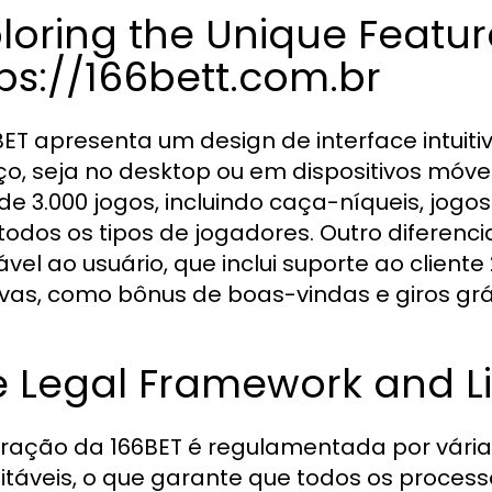
loring the Unique Featur
ps://166bett.com.br
BET apresenta um design de interface intu
ço, seja no desktop ou em dispositivos móv
de 3.000 jogos, incluindo caça-níqueis, jogo
todos os tipos de jogadores. Outro diferen
vel ao usuário, que inclui suporte ao clien
ivas, como bônus de boas-vindas e giros grát
 Legal Framework and Li
ração da 166BET é regulamentada por várias
itáveis, o que garante que todos os proces