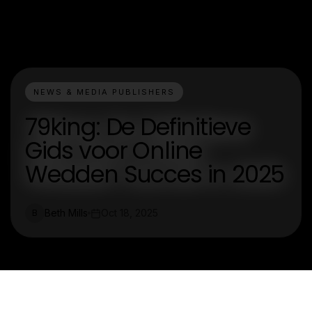
NEWS & MEDIA PUBLISHERS
79king: De Definitieve
Gids voor Online
Wedden Succes in 2025
Beth Mills
Oct 18, 2025
B