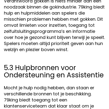
Verantwoord gokken is niets minder dan een
noodzaak binnen de gokindustrie. 79king biedt
hulp en hulpmiddelen aan spelers die
misschien problemen hebben met gokken. Dit
omvat limieten voor inzetten, toegang tot
zelfuitsluitingsprogramma’s en informatie
over hoe je gezond kunt blijven terwijl je speelt.
Spelers moeten altijd prioriteit geven aan hun
welzijn en plezier boven winst.
5.3 Hulpbronnen voor
Ondersteuning en Assistentie
Mocht je hulp nodig hebben, dan staan er
verschillende bronnen tot je beschikking.
79king biedt toegang tot een
klantenserviceteam dat klaar staat om je