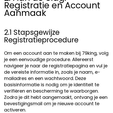
Registratie en Account
Aanmaak
2.1 Stapsgewijze
Registratieprocedure
Om een account aan te maken bij 79king, volg
je een eenvoudige procedure. Allereerst
navigeer je naar de registratiepagina en vul je
de vereiste informatie in, zoals je naam, e-
mailadres en een wachtwoord. Deze
basisinformatie is nodig om je identiteit te
verifiëren en bescherming te waarborgen.
Zodra je dit hebt aangemaakt, ontvang je een
bevestigingsmail om je nieuwe account te
activeren.