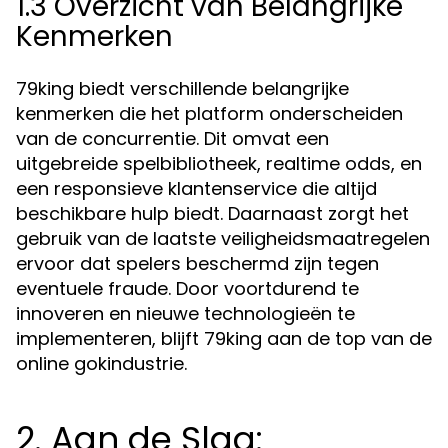
1.3 Overzicht van Belangrijke
Kenmerken
79king biedt verschillende belangrijke
kenmerken die het platform onderscheiden
van de concurrentie. Dit omvat een
uitgebreide spelbibliotheek, realtime odds, en
een responsieve klantenservice die altijd
beschikbare hulp biedt. Daarnaast zorgt het
gebruik van de laatste veiligheidsmaatregelen
ervoor dat spelers beschermd zijn tegen
eventuele fraude. Door voortdurend te
innoveren en nieuwe technologieën te
implementeren, blijft 79king aan de top van de
online gokindustrie.
2. Aan de Slag: