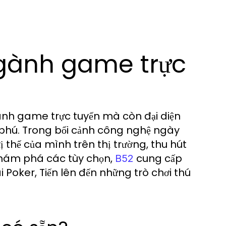
 ngành game trực
ành game trực tuyến mà còn đại diện
phú. Trong bối cảnh công nghệ ngày
thế của mình trên thị trường, thu hút
i khám phá các tùy chọn,
cung cấp
B52
i Poker, Tiến lên đến những trò chơi thú