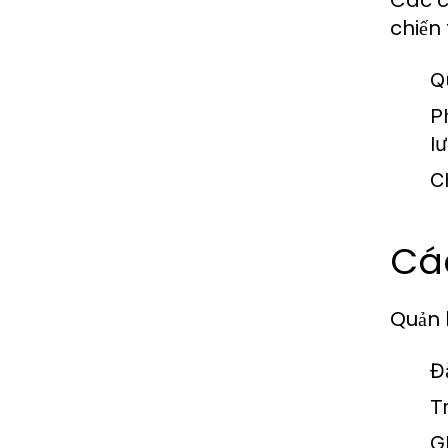
Các ch
chiến
Q
P
l
C
Các
Quản 
Đ
T
G