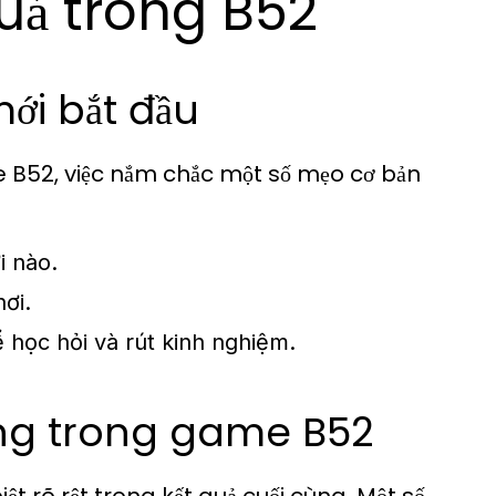
quả trong B52
ới bắt đầu
 B52, việc nắm chắc một số mẹo cơ bản
i nào.
ơi.
 học hỏi và rút kinh nghiệm.
ắng trong game B52