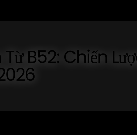
 Từ B52: Chiến Lư
2026