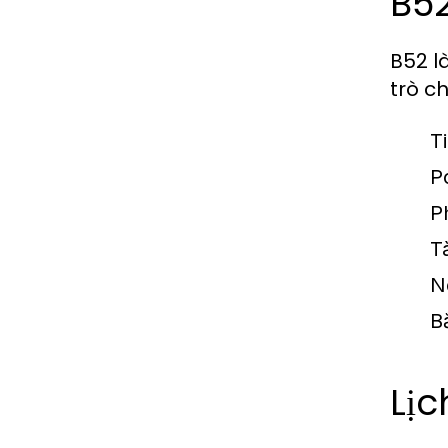
B52
B52 là
trò c
T
P
P
Tà
N
B
Lịc