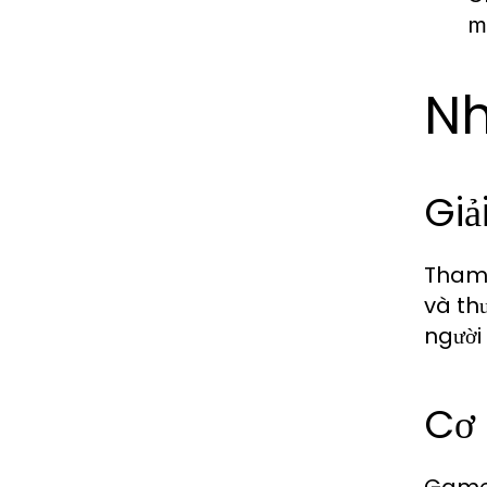
m
Nh
Giả
Tham 
và th
người
Cơ 