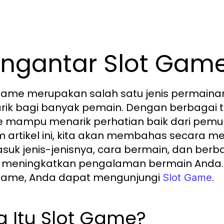
ngantar Slot Gam
Game merupakan salah satu jenis permainan
ik bagi banyak pemain. Dengan berbagai te
 mampu menarik perhatian baik dari pemu
 artikel ini, kita akan membahas secara 
suk jenis-jenisnya, cara bermain, dan berb
 meningkatkan pengalaman bermain Anda. U
 Game, Anda dapat mengunjungi
.
Slot Game
a Itu Slot Game?