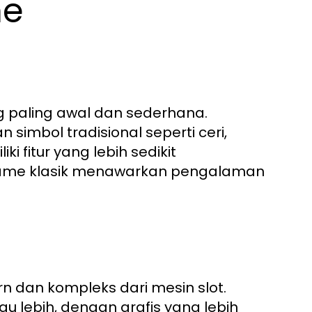
me
g paling awal dan sederhana.
 simbol tradisional seperti ceri,
 fitur yang lebih sedikit
Game klasik menawarkan pengalaman
n dan kompleks dari mesin slot.
au lebih, dengan grafis yang lebih