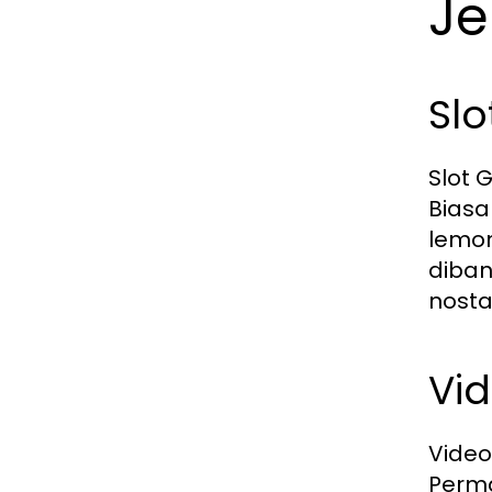
Je
Slo
Slot 
Biasa
lemon
diba
nosta
Vi
Video
Perma