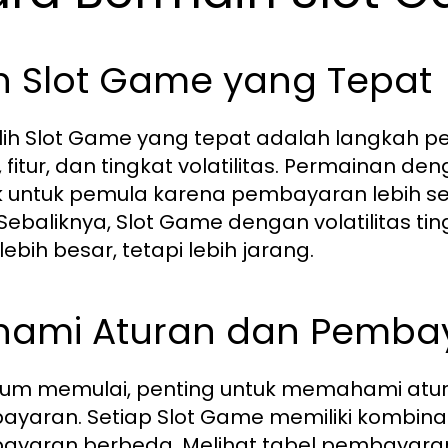
ih Slot Game yang Tepat
ih Slot Game yang tepat adalah langkah p
 fitur, dan tingkat volatilitas. Permainan den
 untuk pemula karena pembayaran lebih ser
. Sebaliknya, Slot Game dengan volatilita
lebih besar, tetapi lebih jarang.
hami Aturan dan Pemba
um memulai, penting untuk memahami atur
yaran. Setiap Slot Game memiliki kombina
ayaran berbeda. Melihat tabel pembayar