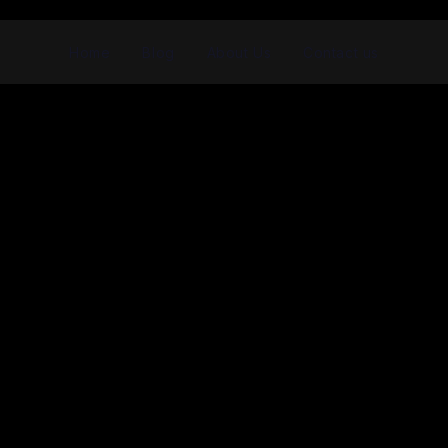
Home
Blog
About Us
Contact us