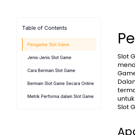
Table of Contents
Pe
Pengantar Slot Game
Slot 
Jenis-Jenis Slot Game
menar
Cara Bermain Slot Game
Game
Dalam
Bermain Slot Game Secara Online
terma
Metrik Performa dalam Slot Game
untuk
Slot
Ap