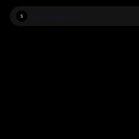
Slotpokerjackpot
S