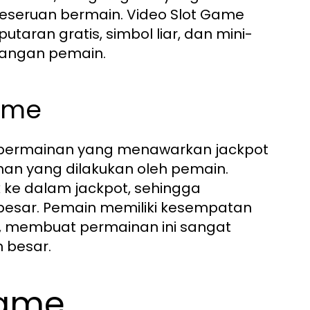
eseruan bermain. Video Slot Game
utaran gratis, simbol liar, dan mini-
nangan pemain.
Game
s permainan yang menawarkan jackpot
han yang dilakukan oleh pemain.
 ke dalam jackpot, sehingga
esar. Pemain memiliki kesempatan
, membuat permainan ini sangat
 besar.
Game