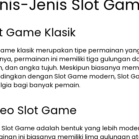
nis-Jenis Slot Ga
t Game Klasik
Game klasik merupakan tipe permainan yan
nya, permainan ini memiliki tiga gulungan dan
, dan angka tujuh. Meskipun biasanya memiliki
ndingkan dengan Slot Game modern, Slot 
lgia bagi banyak pemain.
deo Slot Game
 Slot Game adalah bentuk yang lebih moder
inan ini biasanya memiliki lima gulungan at