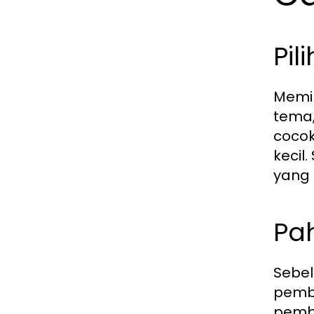
Pil
Memil
tema,
cocok
kecil
yang 
Pa
Sebel
pemba
pemb