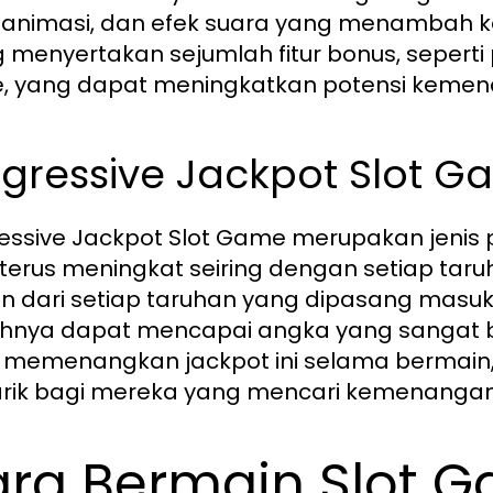
 animasi, dan efek suara yang menambah k
g menyertakan sejumlah fitur bonus, seperti p
, yang dapat meningkatkan potensi keme
ogressive Jackpot Slot 
essive Jackpot Slot Game merupakan jeni
terus meningkat seiring dengan setiap taru
n dari setiap taruhan yang dipasang masuk
hnya dapat mencapai angka yang sangat b
 memenangkan jackpot ini selama bermain
ik bagi mereka yang mencari kemenangan
ra Bermain Slot 