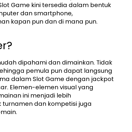
Slot Game kini tersedia dalam bentuk
omputer dan smartphone,
an kapan pun dan di mana pun.
r?
 mudah dipahami dan dimainkan. Tidak
 sehingga pemula pun dapat langsung
rutama dalam Slot Game dengan jackpot
sar. Elemen-elemen visual yang
nan ini menjadi lebih
k turnamen dan kompetisi juga
emain.