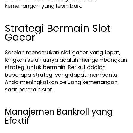
kemenangan yang lebih baik.
Strategi Bermain Slot
Gacor
Setelah menemukan slot gacor yang tepat,
langkah selanjutnya adalah mengembangkan
strategi untuk bermain. Berikut adalah
beberapa strategi yang dapat membantu
Anda meningkatkan peluang kemenangan
saat bermain slot.
Manajemen Bankroll yang
Efektif