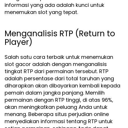
informasi yang ada adalah kunci untuk
menemukan slot yang tepat.
Menganalisis RTP (Return to
Player)
Salah satu cara terbaik untuk menemukan
slot gacor adalah dengan menganalisis
tingkat RTP dari permainan tersebut. RTP
adalah persentase dari total taruhan yang
diharapkan akan dibayarkan kembali kepada
pemain dalam jangka panjang. Memilih
permainan dengan RTP tinggi, di atas 96%,
akan meningkatkan peluang Anda untuk
menang. Beberapa situs perjudian online
menyediakan informasi tentang RTP untuk