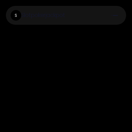
Slotpokerjackpot
S