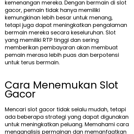
kemenangan mereka. Dengan bermain di slot
gacor, pemain tidak hanya memiliki
kemungkinan lebih besar untuk menang,
tetapi juga dapat meningkatkan pengalaman
bermain mereka secara keseluruhan. Slot
yang memiliki RTP tinggi dan sering
memberikan pembayaran akan membuat
pemain merasa lebih puas dan berpotensi
untuk terus bermain.
Cara Menemukan Slot
Gacor
Mencari slot gacor tidak selalu mudah, tetapi
ada beberapa strategi yang dapat digunakan
untuk meningkatkan peluang. Memahami cara
menganalisis permainan dan memanfaatkan