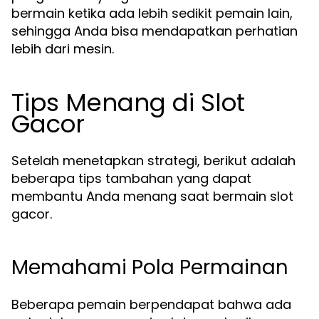
bermain ketika ada lebih sedikit pemain lain,
sehingga Anda bisa mendapatkan perhatian
lebih dari mesin.
Tips Menang di Slot
Gacor
Setelah menetapkan strategi, berikut adalah
beberapa tips tambahan yang dapat
membantu Anda menang saat bermain slot
gacor.
Memahami Pola Permainan
Beberapa pemain berpendapat bahwa ada