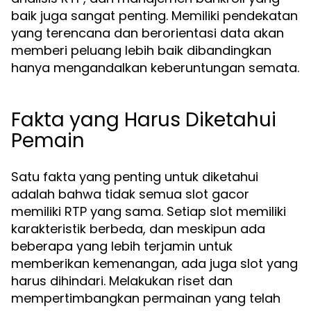
baik juga sangat penting. Memiliki pendekatan
yang terencana dan berorientasi data akan
memberi peluang lebih baik dibandingkan
hanya mengandalkan keberuntungan semata.
Fakta yang Harus Diketahui
Pemain
Satu fakta yang penting untuk diketahui
adalah bahwa tidak semua slot gacor
memiliki RTP yang sama. Setiap slot memiliki
karakteristik berbeda, dan meskipun ada
beberapa yang lebih terjamin untuk
memberikan kemenangan, ada juga slot yang
harus dihindari. Melakukan riset dan
mempertimbangkan permainan yang telah