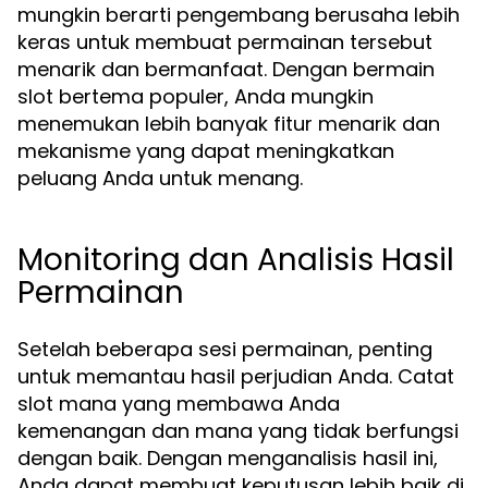
mungkin berarti pengembang berusaha lebih
keras untuk membuat permainan tersebut
menarik dan bermanfaat. Dengan bermain
slot bertema populer, Anda mungkin
menemukan lebih banyak fitur menarik dan
mekanisme yang dapat meningkatkan
peluang Anda untuk menang.
Monitoring dan Analisis Hasil
Permainan
Setelah beberapa sesi permainan, penting
untuk memantau hasil perjudian Anda. Catat
slot mana yang membawa Anda
kemenangan dan mana yang tidak berfungsi
dengan baik. Dengan menganalisis hasil ini,
Anda dapat membuat keputusan lebih baik di